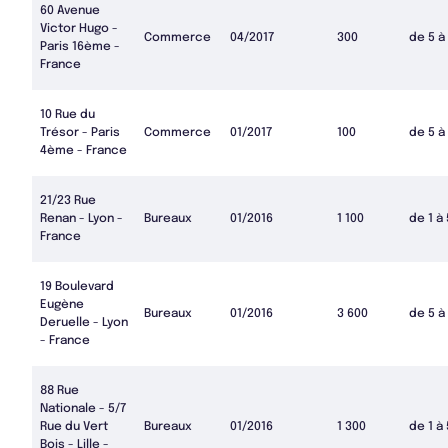
60 Avenue
Victor Hugo -
Commerce
04/2017
300
de 5 à
Paris 16ème -
France
10 Rue du
Trésor - Paris
Commerce
01/2017
100
de 5 à
4ème - France
21/23 Rue
Renan - Lyon -
Bureaux
01/2016
1 100
de 1 à
France
19 Boulevard
Eugène
Bureaux
01/2016
3 600
de 5 à
Deruelle - Lyon
- France
88 Rue
Nationale - 5/7
Rue du Vert
Bureaux
01/2016
1 300
de 1 à
Bois - Lille -