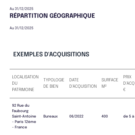
Au 31/12/2025
RÉPARTITION GÉOGRAPHIQUE
Au 31/12/2025
EXEMPLES D'ACQUISITIONS
LOCALISATION
PRIX
TYPOLOGIE
DATE
SURFACE
DU
D'ACQ
DE BIEN
D'ACQUISITION
M²
PATRIMOINE
€
92 Rue du
Faubourg
Saint-Antoine
Bureaux
06/2022
400
de 5 à
- Paris 12ème
- France