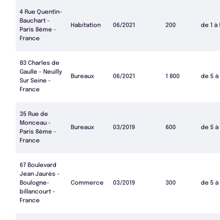
4 Rue Quentin-
Bauchart -
Habitation
06/2021
200
de 1 à
Paris 8ème -
France
83 Charles de
Gaulle - Neuilly
Bureaux
06/2021
1 800
de 5 à
Sur Seine -
France
35 Rue de
Monceau -
Bureaux
03/2019
600
de 5 à
Paris 8ème -
France
67 Boulevard
Jean Jaurès -
Boulogne-
Commerce
03/2019
300
de 5 à
billancourt -
France