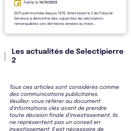
Publié le
14/10/2022
Bulletin 2024 T2
SCPI patrimoniale depuis 1978, Selectipierre 2 de Fiducial
Gérance a démontré des capacités de valorisation
remarquables ces dernières années au trave...
Bulletin 2024 T1
Les actualités de Selectipierre
2
Bulletin 2023 T4
Tous ces articles sont considérés comme
des communications publicitaires.
Bulletin 2023 T3
Veuillez-vous référer au document
d’informations clés avant de prendre
toute décision finale d’investissement. Ils
ne représentent pas un conseil en
Rapport Annuel 2024
investissement. Il est nécessaire de