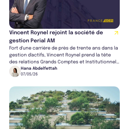
Bulletin 2024 T2
Bulletin 2024 T1
Vincent Roynel rejoint la société de
gestion Perial AM
Fort d'une carrière de près de trente ans dans la
gestion d'actifs, Vincent Roynel prend la tête
Bulletin 2023 T4
des relations Grands Comptes et Institutionnels
chez Perial Asset Management. Une n...
Hana Abdelfettah
07/05/26
Bulletin 2023 T3
Rapport Annuel 2024