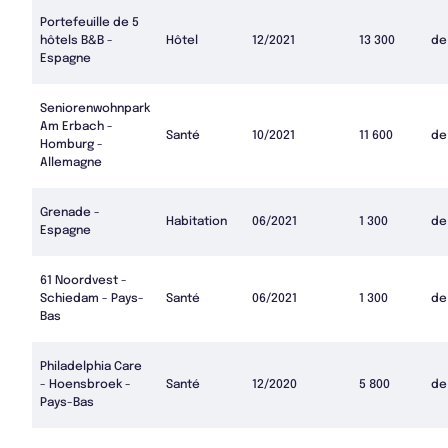
Portefeuille de 5
hôtels B&B -
Hôtel
12/2021
13 300
de
Espagne
Seniorenwohnpark
Am Erbach -
Santé
10/2021
11 600
de
Homburg -
Allemagne
Grenade -
Habitation
06/2021
1 300
de
Espagne
61 Noordvest -
Schiedam - Pays-
Santé
06/2021
1 300
de
Bas
Philadelphia Care
- Hoensbroek -
Santé
12/2020
5 800
de
Pays-Bas