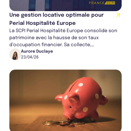
Une gestion locative optimale pour
Perial Hospitalité Europe
La SCPI Perial Hospitalité Europe consolide son
patrimoine avec la hausse de son taux
d’occupation financier. Sa collecte,
accompagnée d'une distribution stable, lui
Aurore Duclaye
23/04/26
permettent de...