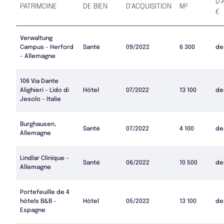
D'
PATRIMOINE
DE BIEN
D'ACQUISITION
M²
€
Verwaltung
Campus - Herford
Santé
09/2022
6 300
de
- Allemagne
106 Via Dante
Alighieri - Lido di
Hôtel
07/2022
13 100
de
Jesolo - Italie
Burghausen,
Santé
07/2022
4 100
de
Allemagne
Lindlar Clinique -
Santé
06/2022
10 500
de
Allemagne
Portefeuille de 4
hôtels B&B -
Hôtel
05/2022
13 100
de
Espagne