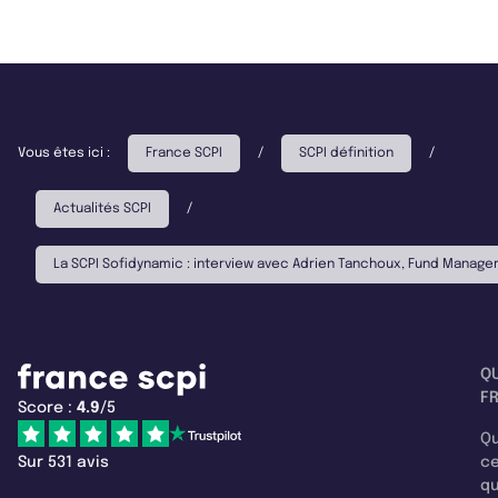
Vous êtes ici :
France SCPI
/
SCPI définition
/
Actualités SCPI
/
La SCPI Sofidynamic : interview avec Adrien Tanchoux, Fund Manager
Q
F
Score :
4.9
/5
Qu
Sur 531 avis
c
q