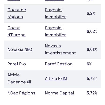
Coeur de
Sogenial
6,2%
régions
Immobilier
Coeur
Sogenial
6,02%
d’Europe
Immobilier
Novaxia
Novaxia NEO
6,01%
Investissement
Paref Evo
Paref Gestion
6%
Altixia
Altixia REIM
5,73%
Cadence XII
NCap Régions
Norma Capital
5,72%