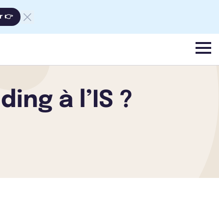
r 👉
menu
ing à l’IS ?