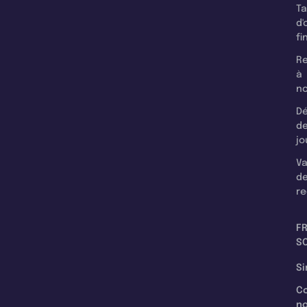
T
d'
fi
Re
à
n
Dé
d
jo
Va
d
re
F
SC
Si
C
n