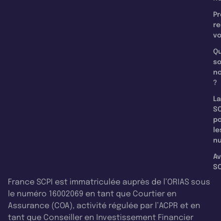
Pr
re
v
Qu
s
n
?
La
SC
p
le
nu
Av
SC
France SCPI est immatriculée auprès de l’ORIAS sous
le numéro 16002069 en tant que Courtier en
Assurance (COA), activité régulée par l’ACPR et en
tant que Conseiller en Investissement Financier