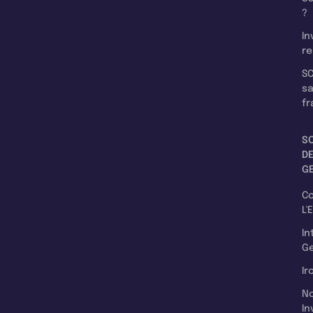
?
In
re
SC
s
fr
S
D
G
C
L'
In
Ge
Ir
N
In