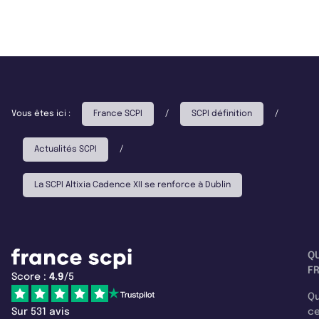
Vous êtes ici :
France SCPI
/
SCPI définition
/
Actualités SCPI
/
La SCPI Altixia Cadence XII se renforce à Dublin
Q
F
Score :
4.9
/5
Qu
Sur 531 avis
c