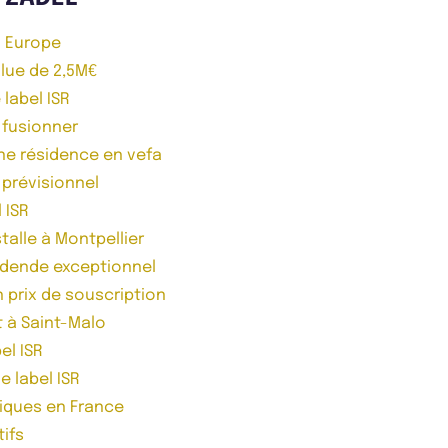
n Europe
lue de 2,5M€
 label ISR
t fusionner
ne résidence en vefa
 prévisionnel
 ISR
talle à Montpellier
idende exceptionnel
n prix de souscription
t à Saint-Malo
el ISR
e label ISR
niques en France
tifs