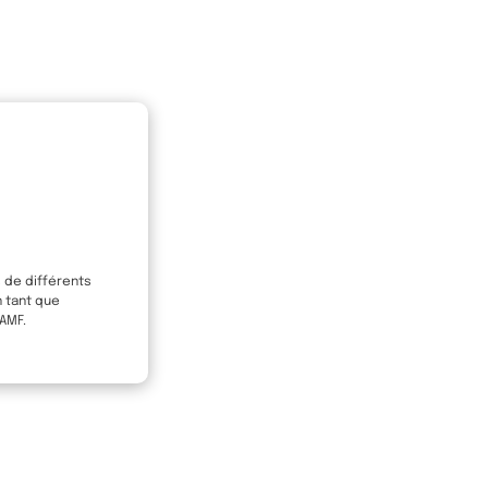
s de différents
n tant que
 AMF.