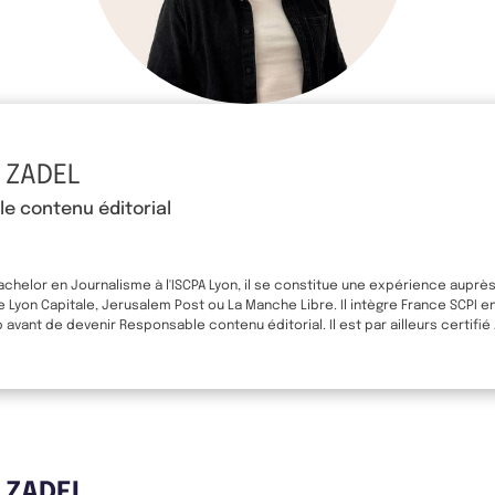
 ZADEL
e contenu éditorial
Bachelor en Journalisme à l'ISCPA Lyon, il se constitue une expérience auprè
yon Capitale, Jerusalem Post ou La Manche Libre. Il intègre France SCPI e
avant de devenir Responsable contenu éditorial. Il est par ailleurs certifié
s ZADEL