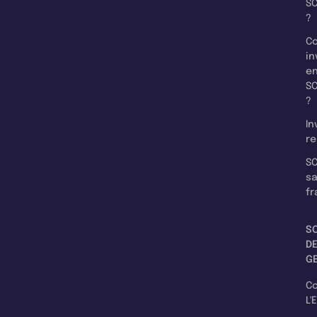
SC
?
C
in
e
SC
?
In
re
SC
s
fr
S
D
G
C
L'