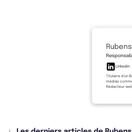
Rubens
Responsabl
Linkedin
Titulaire d'un 
médias comme L
Rédacteur web 
Les derniers articles de Ruben