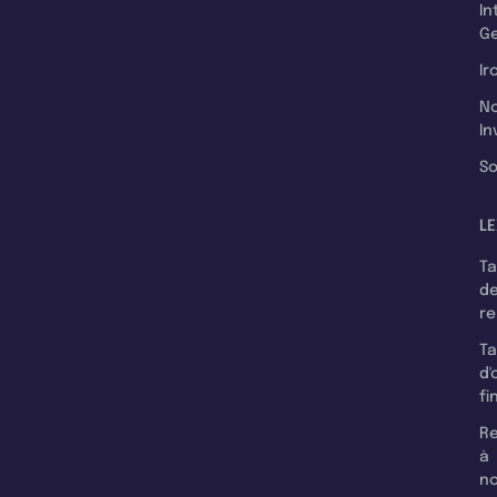
In
Ge
Ir
N
In
So
LE
T
d
r
T
d'
fi
Re
à
n