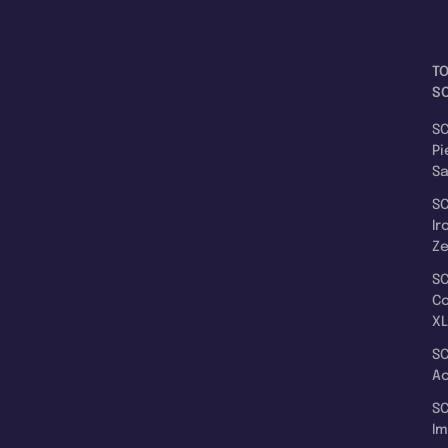
T
SC
SC
Pi
S
SC
Ir
Z
SC
C
XL
SC
A
SC
I