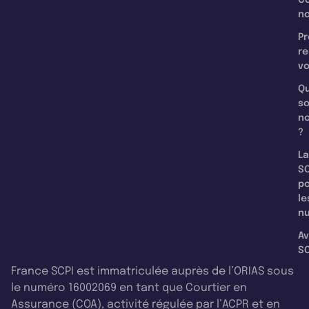
n
Pr
re
v
Qu
s
n
?
La
SC
p
le
nu
Av
SC
France SCPI est immatriculée auprès de l’ORIAS sous
le numéro 16002069 en tant que Courtier en
Assurance (COA), activité régulée par l’ACPR et en