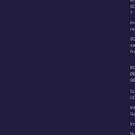
e
SC
?
In
re
SC
s
fr
S
D
G
C
L'
In
Ge
Ir
N