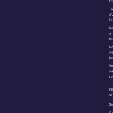
r
T
d'
fi
Re
à
n
Dé
d
jo
Va
d
re
F
SC
Si
C