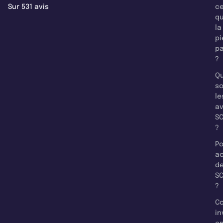
Sur 531 avis
c
q
la
pi
pa
?
Qu
so
le
a
SC
?
Po
a
d
SC
?
C
in