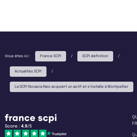
Vous êtes ici :
France SCPI
/
SCPI définition
/
Actualités SCPI
/
La SCPI Novaxia Neo acquiert un actif et s’installe à Montpellier
Q
F
Score :
4.9
/5
Qu