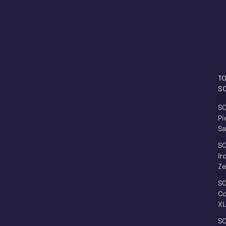
T
SC
SC
Pi
S
SC
Ir
Z
SC
C
XL
SC