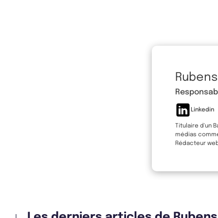
Rubens
Responsabl
Linkedin
Titulaire d'un 
médias comme L
Rédacteur web 
Les derniers articles de Ruben