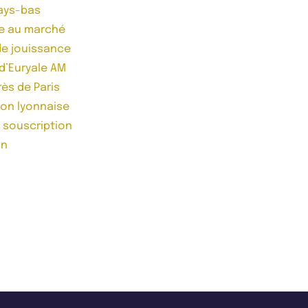
Pays-bas
ace au marché
 de jouissance
 d’Euryale AM
rès de Paris
ion lyonnaise
e souscription
on