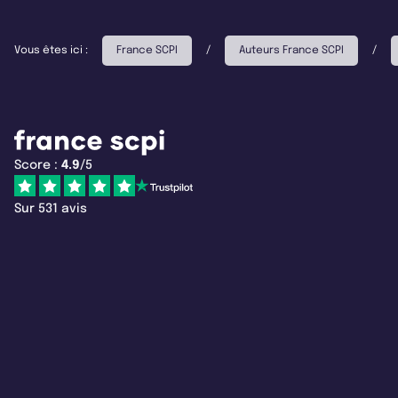
Vous êtes ici :
France SCPI
/
Auteurs France SCPI
/
Score :
4.9
/5
Sur 531 avis