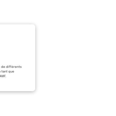
s de différents
n tant que
 AMF.