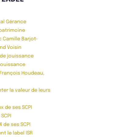
ial Gérance
 patrimoine
c Camille Barjot-
nd Voisin
 de jouissance
 jouissance
n-François Houdeau,
ter la valeur de leurs
ux de ses SCPI
 SCPI
4 de ses SCPI
t le label ISR