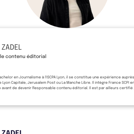
 ZADEL
e contenu éditorial
Bachelor en Journalisme à l'ISCPA Lyon, il se constitue une expérience auprè
yon Capitale, Jerusalem Post ou La Manche Libre. Il intègre France SCPI e
avant de devenir Responsable contenu éditorial. Il est par ailleurs certifié
s ZADEL