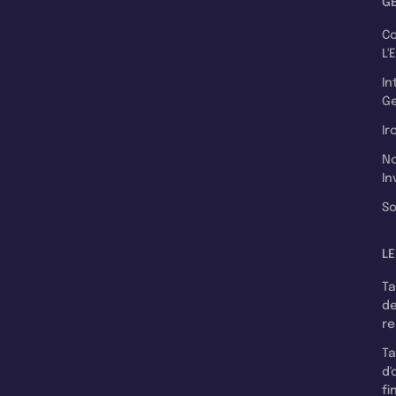
G
C
L'
In
Ge
Ir
N
In
So
LE
T
d
r
T
d'
fi