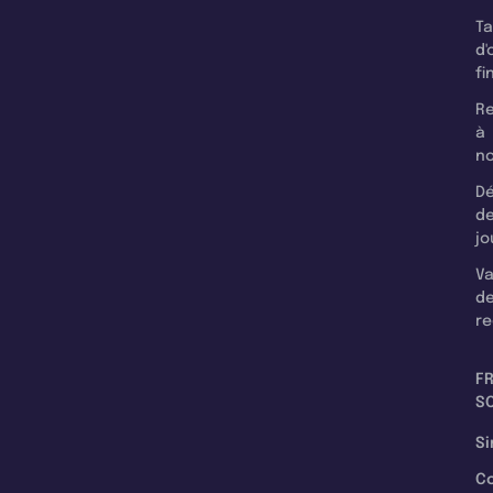
T
d'
fi
Re
à
n
Dé
d
jo
Va
d
re
F
SC
Si
C