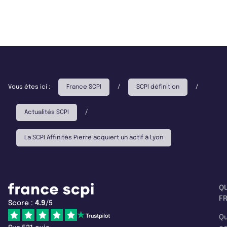
Vous êtes ici :
France SCPI
/
SCPI définition
/
Actualités SCPI
/
La SCPI Affinités Pierre acquiert un actif à Lyon
Q
F
Score :
4.9
/5
Qu