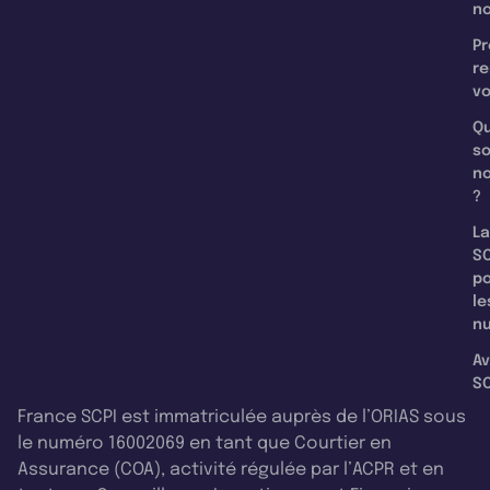
n
Pr
re
v
Qu
s
n
?
La
SC
p
le
nu
Av
SC
France SCPI est immatriculée auprès de l’ORIAS sous
le numéro 16002069 en tant que Courtier en
Assurance (COA), activité régulée par l’ACPR et en