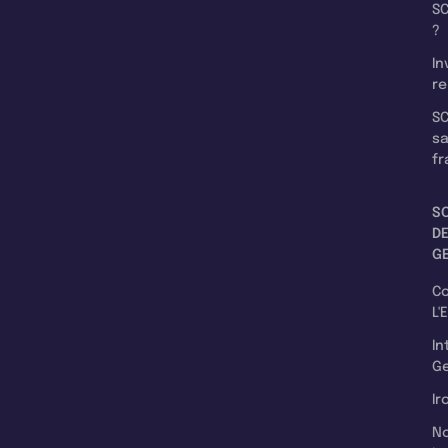
SC
?
In
re
SC
s
fr
S
D
G
C
L'
In
Ge
Ir
N