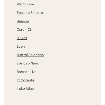
Wemo One
Epsicap Explore
Reason
Corum XL
LOG IN
Eden
Mistral Sélection
Epsicap Nano
Remake Live
Immorente
Iroko Atlas