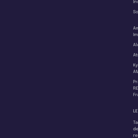
In
So
A
Im
Al
A
K
A
P
RE
F
LE
T
d
r