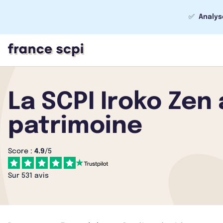
✅
Analys
La SCPI Iroko Zen
patrimoine
Score :
4.9
/5
Sur 531 avis