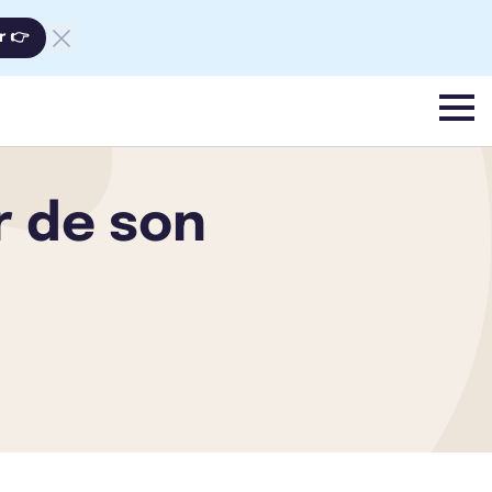
r 👉
menu
r de son