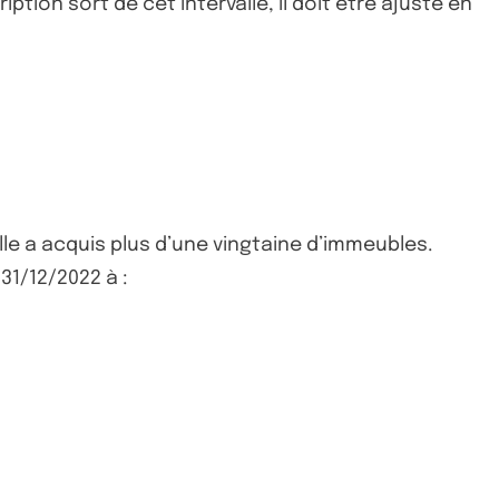
ption sort de cet intervalle, il doit être ajusté en
lle a acquis plus d’une vingtaine d’immeubles.
1/12/2022 à :