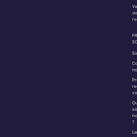
Va
d
re
F
SC
Si
C
n
Pr
re
v
Qu
s
n
?
La