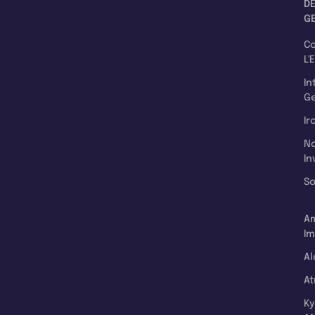
D
G
C
L'
In
Ge
Ir
N
In
So
A
Im
Al
A
K