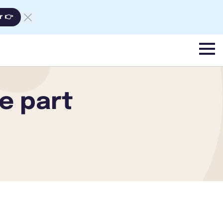
r 👉
menu
de part