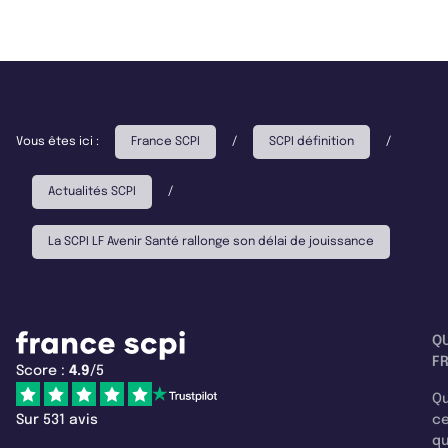
Vous êtes ici :
France SCPI
/
SCPI définition
/
Actualités SCPI
/
La SCPI LF Avenir Santé rallonge son délai de jouissance
Q
F
Score :
4.9
/5
Qu
Sur 531 avis
c
q