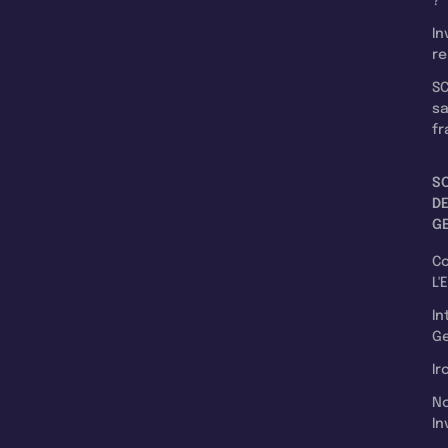
?
In
re
SC
s
fr
S
D
G
C
L'
In
Ge
Ir
N
In