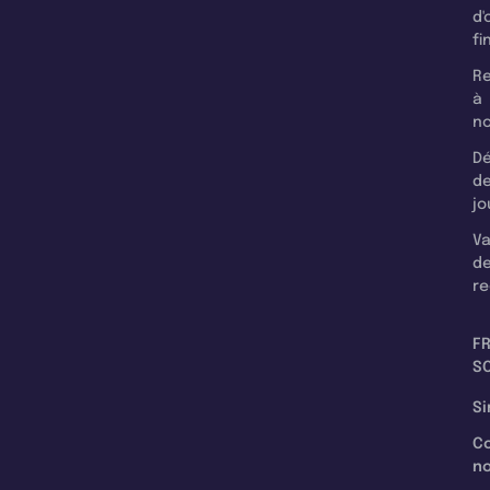
d'
fi
Re
à
n
Dé
d
jo
Va
d
re
F
SC
Si
C
n