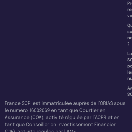
Pr
re
v
Qu
s
n
?
La
SC
p
le
nu
Av
SC
France SCPI est immatriculée auprès de l’ORIAS sous
le numéro 16002069 en tant que Courtier en
Assurance (COA), activité régulée par l’ACPR et en
tant que Conseiller en Investissement Financier
(CIF), activité régulée par l’AMF.