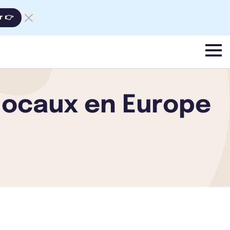
r 👉
menu
 locaux en Europe