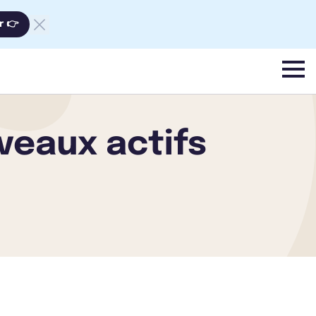
r 👉
menu
veaux actifs