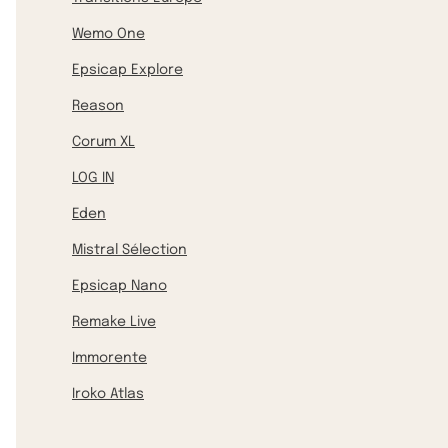
Wemo One
Epsicap Explore
Reason
Corum XL
LOG IN
Eden
Mistral Sélection
Epsicap Nano
Remake Live
Immorente
Iroko Atlas