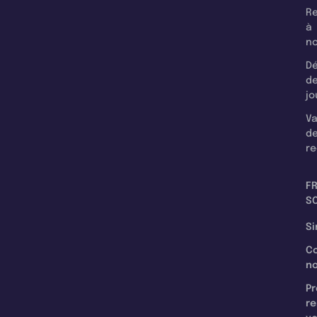
Re
à
n
Dé
d
jo
Va
d
re
F
SC
Si
C
n
Pr
re