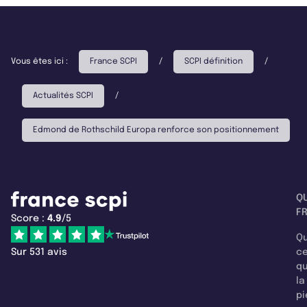
Vous êtes ici :
France SCPI
/
SCPI définition
/
Actualités SCPI
/
Edmond de Rothschild Europa renforce son positionnement
Q
F
Score :
4.9
/5
Qu
Sur 531 avis
c
q
la
pi