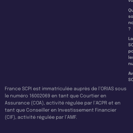
v
Qu
s
n
?
La
SC
p
le
nu
Av
SC
France SCPI est immatriculée auprès de l’ORIAS sous
le numéro 16002069 en tant que Courtier en
Assurance (COA), activité régulée par l’ACPR et en
tant que Conseiller en Investissement Financier
(CIF), activité régulée par l’AMF.