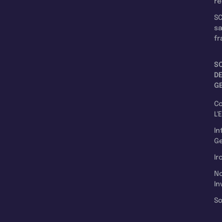
re
SC
s
fr
S
D
G
C
L'
In
Ge
Ir
N
In
So