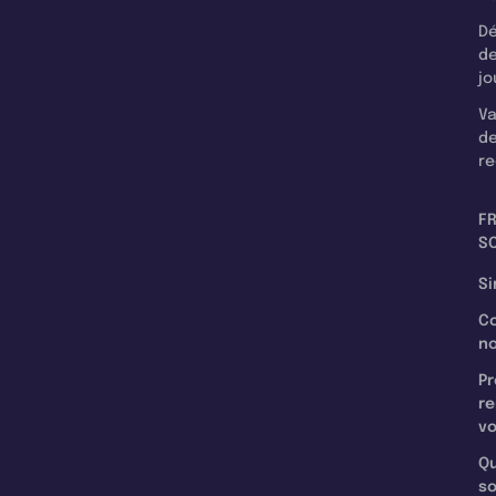
Dé
d
jo
Va
d
re
F
SC
Si
C
n
Pr
re
v
Qu
s