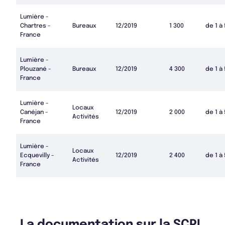
Lumière -
Chartres -
Bureaux
12/2019
1 300
de 1 à
France
Lumière -
Plouzané -
Bureaux
12/2019
4 300
de 1 à
France
Lumière -
Locaux
Canéjan -
12/2019
2 000
de 1 à
Activités
France
Lumière -
Locaux
Ecquevilly -
12/2019
2 400
de 1 à
Activités
France
La documentation sur la SCPI