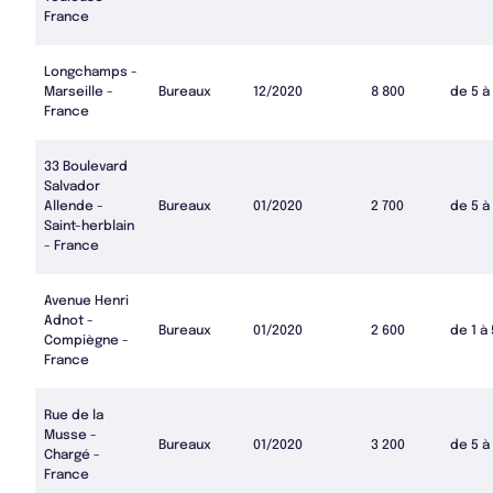
France
Longchamps -
Marseille -
Bureaux
12/2020
8 800
de 5 à
France
33 Boulevard
Salvador
Allende -
Bureaux
01/2020
2 700
de 5 à
Saint-herblain
- France
Avenue Henri
Adnot -
Bureaux
01/2020
2 600
de 1 à
Compiègne -
France
Rue de la
Musse -
Bureaux
01/2020
3 200
de 5 à
Chargé -
France