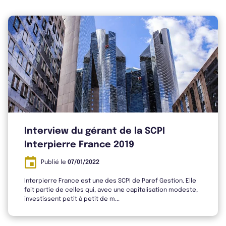
Bulletin 2024 T4
Bulletin 2024 T3
Bulletin 2024 T2
Interview du gérant de la SCPI
Interpierre France 2019
Publié le
07/01/2022
Bulletin 2024 T1
Interpierre France est une des SCPI de Paref Gestion. Elle
fait partie de celles qui, avec une capitalisation modeste,
investissent petit à petit de m...