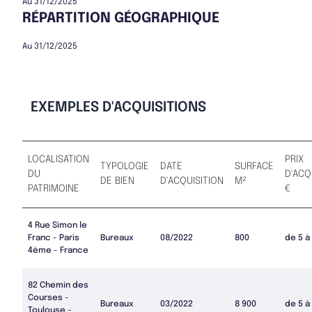
Au 31/12/2025
RÉPARTITION GÉOGRAPHIQUE
Au 31/12/2025
EXEMPLES D'ACQUISITIONS
LOCALISATION
PRIX
TYPOLOGIE
DATE
SURFACE
DU
D'ACQ
DE BIEN
D'ACQUISITION
M²
PATRIMOINE
€
4 Rue Simon le
Franc - Paris
Bureaux
08/2022
800
de 5 à
4ème - France
82 Chemin des
Courses -
Bureaux
03/2022
8 900
de 5 à
Toulouse -