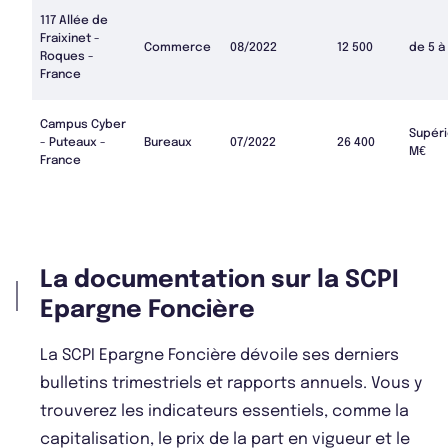
117 Allée de
Fraixinet -
Commerce
08/2022
12 500
de 5 à
Roques -
France
Campus Cyber
Supéri
- Puteaux -
Bureaux
07/2022
26 400
M€
France
La documentation sur la SCPI
Epargne Foncière
La SCPI Epargne Foncière dévoile ses derniers
bulletins trimestriels et rapports annuels. Vous y
trouverez les indicateurs essentiels, comme la
capitalisation, le prix de la part en vigueur et le