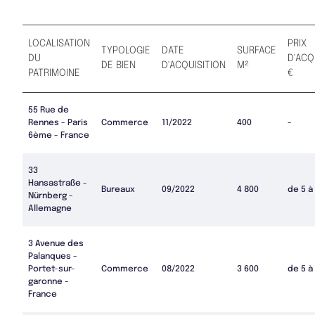
LOCALISATION
PRIX
TYPOLOGIE
DATE
SURFACE
DU
D'ACQ
DE BIEN
D'ACQUISITION
M²
PATRIMOINE
€
55 Rue de
Rennes - Paris
Commerce
11/2022
400
-
6ème - France
33
Hansastraße -
Bureaux
09/2022
4 800
de 5 à
Nürnberg -
Allemagne
3 Avenue des
Palanques -
Portet-sur-
Commerce
08/2022
3 600
de 5 à
garonne -
France