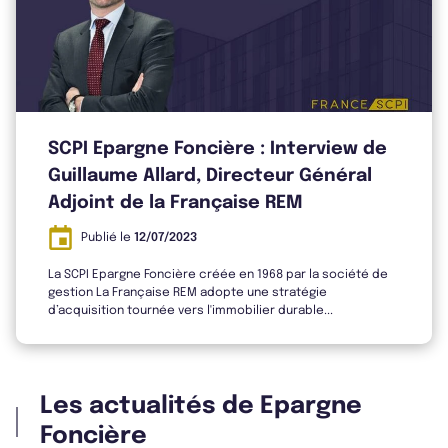
Bulletin 2024 T4
Bulletin 2024 T3
SCPI Epargne Foncière : Interview de
Guillaume Allard, Directeur Général
Adjoint de la Française REM
Publié le
12/07/2023
Bulletin 2024 T2
La SCPI Epargne Foncière créée en 1968 par la société de
gestion La Française REM adopte une stratégie
d’acquisition tournée vers l'immobilier durable...
Bulletin 2024 T1
Les actualités de Epargne
Foncière
Bulletin 2023 T4