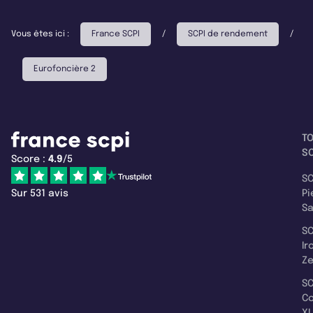
Vous êtes ici :
France SCPI
/
SCPI de rendement
/
Eurofoncière 2
T
SC
Score :
4.9
/5
SC
Sur 531 avis
Pi
S
SC
Ir
Z
SC
C