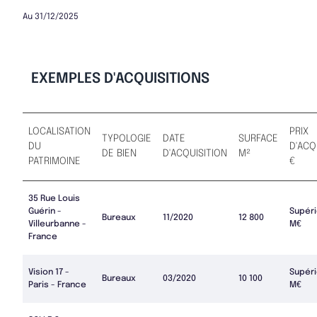
Au 31/12/2025
EXEMPLES D'ACQUISITIONS
LOCALISATION
PRIX
TYPOLOGIE
DATE
SURFACE
DU
D'ACQ
DE BIEN
D'ACQUISITION
M²
PATRIMOINE
€
35 Rue Louis
Guérin -
Supéri
Bureaux
11/2020
12 800
Villeurbanne -
M€
France
Vision 17 -
Supéri
Bureaux
03/2020
10 100
Paris - France
M€