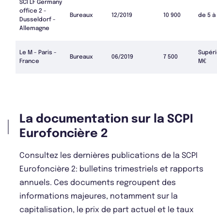
SCI LF Germany
office 2 -
Bureaux
12/2019
10 900
de 5 à
Dusseldorf -
Allemagne
Le M - Paris -
Supéri
Bureaux
06/2019
7 500
France
M€
La documentation sur la SCPI
Eurofoncière 2
Consultez les dernières publications de la SCPI
Eurofoncière 2: bulletins trimestriels et rapports
annuels. Ces documents regroupent des
informations majeures, notamment sur la
capitalisation, le prix de part actuel et le taux