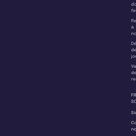
d'
fi
Re
à
n
Dé
d
jo
Va
d
re
F
SC
Si
C
n