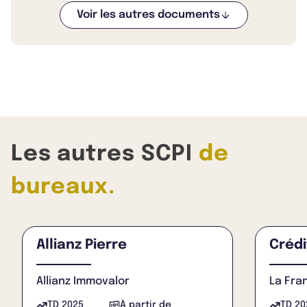
Voir les autres documents
Les autres SCPI
de
bureaux.
Allianz Pierre
Crédi
Allianz Immovalor
La Fra
TD 2025
À partir de
TD 20