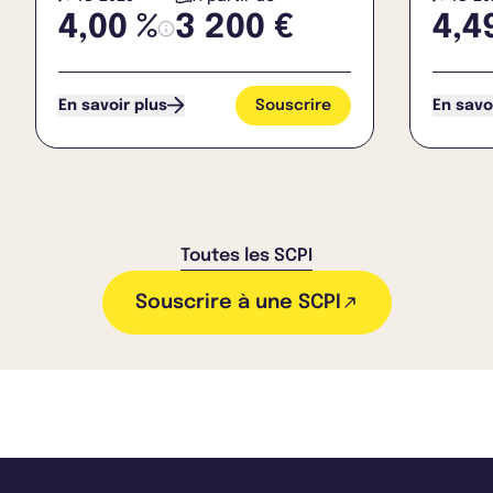
4,00 %
3 200 €
4,4
Souscrire
En savoir plus
En savo
Toutes les SCPI
Souscrire à une SCPI