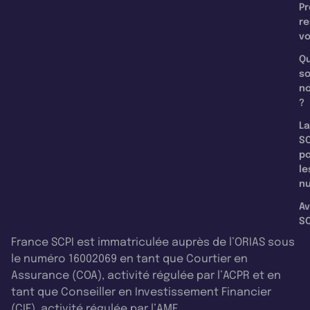
Pr
re
v
Qu
s
n
?
La
SC
p
le
nu
Av
SC
France SCPI est immatriculée auprès de l’ORIAS sous
le numéro 16002069 en tant que Courtier en
Assurance (COA), activité régulée par l’ACPR et en
tant que Conseiller en Investissement Financier
(CIF), activité régulée par l’AMF.