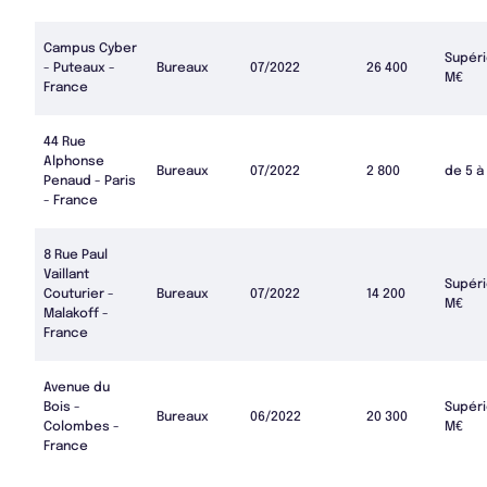
Campus Cyber
Supéri
- Puteaux -
Bureaux
07/2022
26 400
M€
France
44 Rue
Alphonse
Bureaux
07/2022
2 800
de 5 à
Penaud - Paris
- France
8 Rue Paul
Vaillant
Supéri
Couturier -
Bureaux
07/2022
14 200
M€
Malakoff -
France
Avenue du
Bois -
Supéri
Bureaux
06/2022
20 300
Colombes -
M€
France