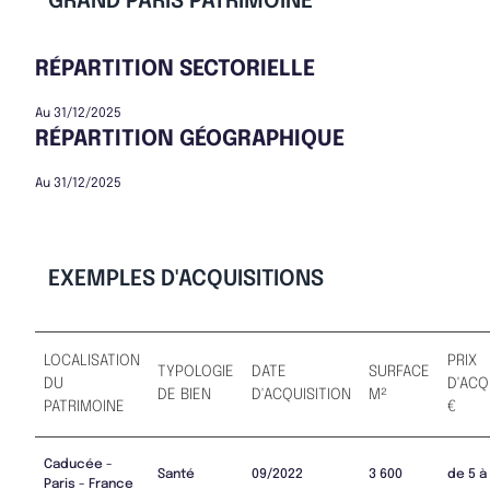
GRAND PARIS PATRIMOINE
RÉPARTITION SECTORIELLE
Au 31/12/2025
RÉPARTITION GÉOGRAPHIQUE
Au 31/12/2025
EXEMPLES D'ACQUISITIONS
LOCALISATION
PRIX
TYPOLOGIE
DATE
SURFACE
DU
D'ACQ
DE BIEN
D'ACQUISITION
M²
PATRIMOINE
€
Caducée -
Santé
09/2022
3 600
de 5 à
Paris - France