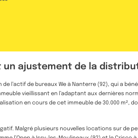
 un ajustement de la distribu
 de l’actif de bureaux We à Nanterre (92), qui a bé
mmeuble vieillissant en l’adaptant aux dernières n
alisation en cours de cet immeuble de 30.000 m², don
égatif. Malgré plusieurs nouvelles locations sur de p
mme l’Open à Issy-les-Moulineaux (92) et le Crisco 