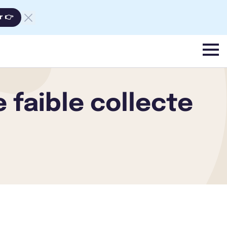
r 👉
menu
 faible collecte