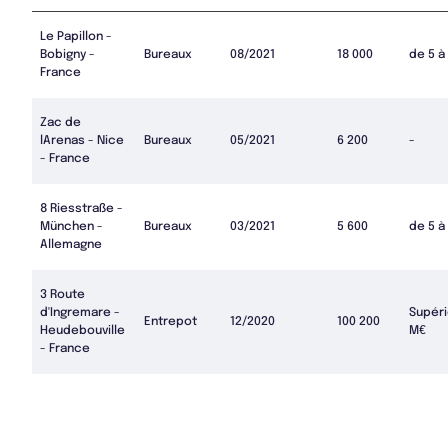
Le Papillon -
Bobigny -
Bureaux
08/2021
18 000
de 5 à
France
Zac de
lArenas - Nice
Bureaux
05/2021
6 200
-
- France
8 Riesstraße -
München -
Bureaux
03/2021
5 600
de 5 à
Allemagne
3 Route
d'Ingremare -
Supéri
Entrepot
12/2020
100 200
Heudebouville
M€
- France