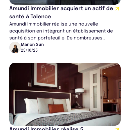
Amundi Immobilier acquiert un actif de
Bulletin 2023 T4
santé à Talence
Amundi Immobilier réalise une nouvelle
acquisition en intégrant un établissement de
santé à son portefeuille. De nombreuses
Bulletin 2023 T3
améliorations ont notamment été effectuées
Manon Sun
23/10/25
pour ce bien...
Rapport Annuel 2024
Rapport Annuel 2023
Amundi Immobilier réalise 5