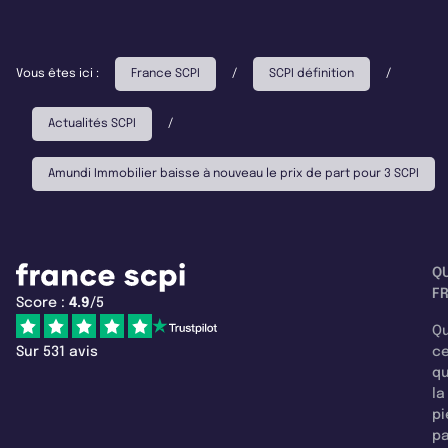
Vous êtes ici :
France SCPI
/
SCPI définition
/
Actualités SCPI
/
Amundi Immobilier baisse à nouveau le prix de part pour 3 SCPI
Q
F
Score :
4.9
/5
Qu
Sur 531 avis
c
q
la
pi
pa