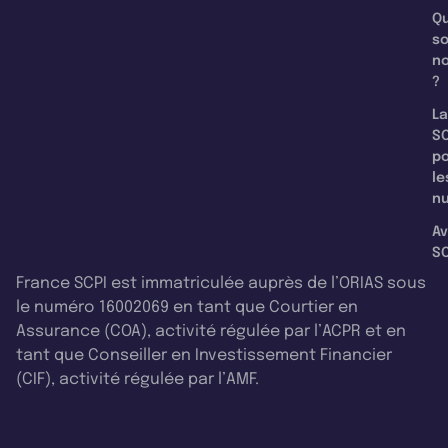
Qu
s
n
?
La
SC
p
le
nu
Av
SC
France SCPI est immatriculée auprès de l’ORIAS sous
le numéro 16002069 en tant que Courtier en
Assurance (COA), activité régulée par l’ACPR et en
tant que Conseiller en Investissement Financier
(CIF), activité régulée par l’AMF.