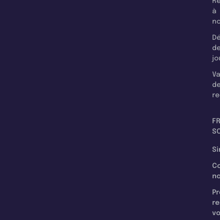
Re
à
n
Dé
d
jo
Va
d
re
F
SC
Si
C
n
Pr
re
v