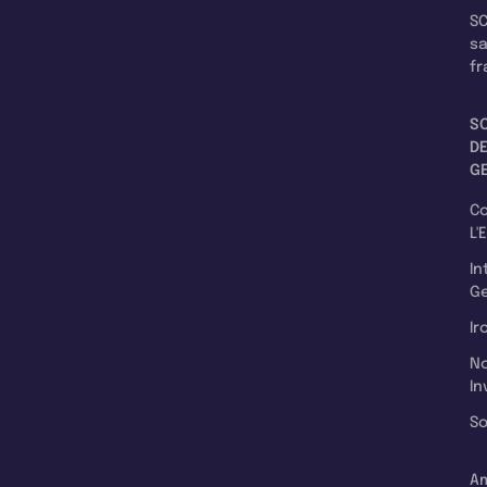
SC
s
fr
S
D
G
C
L'
In
Ge
Ir
N
In
So
A