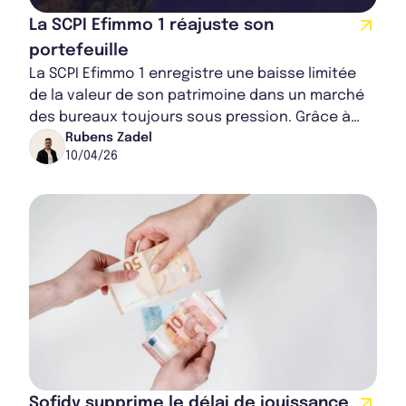
Rapport Annuel 2023
La SCPI Efimmo 1 réajuste son
portefeuille
La SCPI Efimmo 1 enregistre une baisse limitée
de la valeur de son patrimoine dans un marché
des bureaux toujours sous pression. Grâce à
une diversification partielle et des arbitr...
Rubens Zadel
10/04/26
Sofidy supprime le délai de jouissance