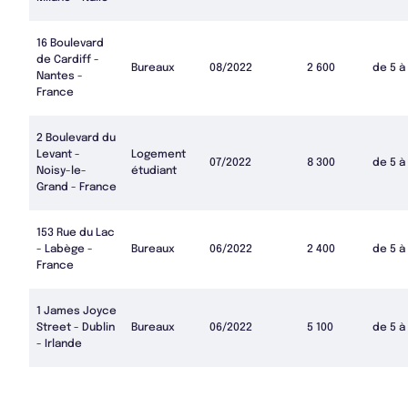
16 Boulevard
de Cardiff -
Bureaux
08/2022
2 600
de 5 à
Nantes -
France
2 Boulevard du
Levant -
Logement
07/2022
8 300
de 5 à
Noisy-le-
étudiant
Grand - France
153 Rue du Lac
- Labège -
Bureaux
06/2022
2 400
de 5 à
France
1 James Joyce
Street - Dublin
Bureaux
06/2022
5 100
de 5 à
- Irlande