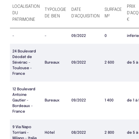
LOCALISATION
PRIX
TYPOLOGIE
DATE
SURFACE
DU
D'ACQ
DE BIEN
D'ACQUISITION
M²
PATRIMOINE
€
-
-
09/2022
0
inférie
24 Boulevard
Déodat de
Sévérac -
Bureaux
09/2022
2 600
de 5 à
Toulouse -
France
12 Boulevard
Antoine
Gautier -
Bureaux
09/2022
1 400
de 1 à
Bordeaux -
France
9 Via Napo
Torriani -
Hôtel
08/2022
2 800
de 5 à
Milano - Italie