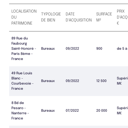
LOCALISATION
PRIX
TYPOLOGIE
DATE
SURFACE
DU
D'ACQ
DE BIEN
D'ACQUISITION
M²
PATRIMOINE
€
89 Rue du
Faubourg
Saint-Honoré -
Bureaux
09/2022
900
de 5 à
Paris 8ème -
France
49 Rue Louis
Blanc -
Supéri
Bureaux
09/2022
12 500
Courbevoie -
M€
France
8 Bd de
Pesaro -
Supéri
Bureaux
07/2022
20 000
Nanterre -
M€
France