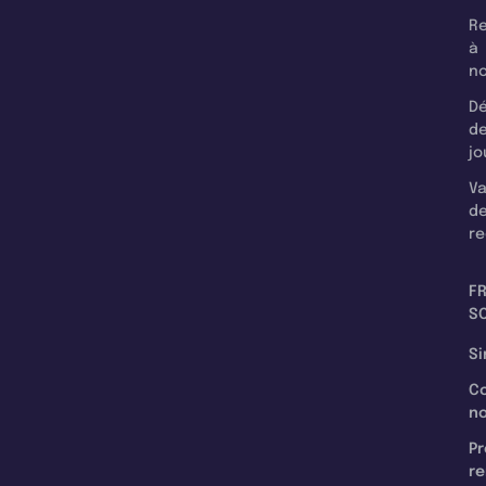
Re
à
n
Dé
d
jo
Va
d
re
F
SC
Si
C
n
Pr
re