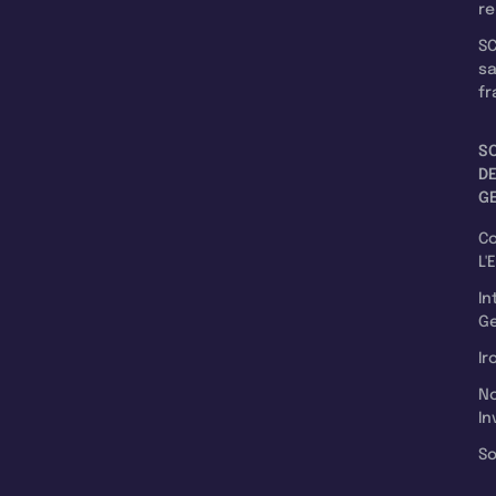
re
SC
s
fr
S
D
G
C
L'
In
Ge
Ir
N
In
So