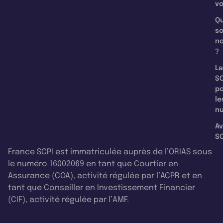
v
Qu
s
n
?
La
SC
p
le
nu
Av
SC
France SCPI est immatriculée auprès de l’ORIAS sous
le numéro 16002069 en tant que Courtier en
Assurance (COA), activité régulée par l’ACPR et en
tant que Conseiller en Investissement Financier
(CIF), activité régulée par l’AMF.