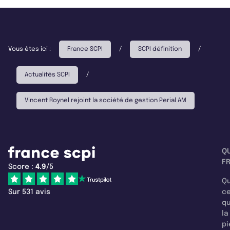
Vous êtes ici :
France SCPI
/
SCPI définition
/
Actualités SCPI
/
Vincent Roynel rejoint la société de gestion Perial AM
Q
F
Score :
4.9
/5
Qu
Sur 531 avis
c
q
la
pi