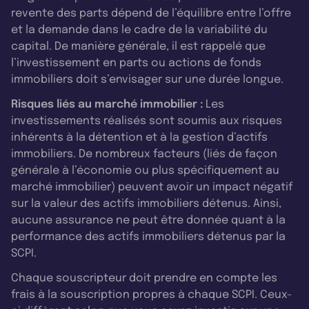
investissement est géré de manière
revente des parts dépend de l’équilibre entre l’offre
et la demande dans le cadre de la variabilité du
performante. Enfin, long terme, car j’ai envie
capital. De manière générale, il est rappelé que
d’être fière, dans 5, 10, 15 ans, de vous dire qu’on
l’investissement en parts ou actions de fonds
a tenu nos promesses.
immobiliers doit s’envisager sur une durée longue.
Risques liés au marché immobilier :
Les
Paul Bourdois
: Diversification, performance,
investissements réalisés sont soumis aux risques
long terme, c’est bien noté. Pour rendre plus
inhérents à la détention et à la gestion d’actifs
concret Alta Convictions aux yeux des
immobiliers. De nombreux facteurs (liés de façon
générale à l’économie ou plus spécifiquement au
investisseurs qui viennent chez France SCPI – on
marché immobilier) peuvent avoir un impact négatif
adore ça –, est-ce que vous avez un exemple de
sur la valeur des actifs immobiliers détenus. Ainsi,
bien dont vous êtes particulièrement fière ? Un
aucune assurance ne peut être donnée quant à la
bien “pépite” peut-être ?
performance des actifs immobiliers détenus par la
SCPI.
Line Blavier
: Oui, j’ai un très bel exemple. Nous
Chaque souscripteur doit prendre en compte les
avons récemment acheté un retail park à
frais à la souscription propres à chaque SCPI. Ceux-