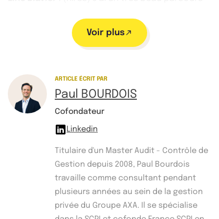
au Monopoly, en effet.
Voir plus
Paul Bourdois
: D’accord, donc vous n’achetez
pas la rue de la Paix ?
Line Blavier
ARTICLE ÉCRIT PAR
: Surtout pas !
Paul BOURDOIS
Paul Bourdois
: Ce que je vous propose, ce n’est
Cofondateur
pas de jouer au Monopoly, mais de choisir entre
Linkedin
ces deux tas : “chance” ou “caisse de
communauté”.
Titulaire d'un Master Audit - Contrôle de
Gestion depuis 2008, Paul Bourdois
Line Blavier
: Chance !
travaille comme consultant pendant
plusieurs années au sein de la gestion
Paul Bourdois
: Vous êtes chanceuse. Je
privée du Groupe AXA. Il se spécialise
prends la première carte qui vient : “La banque