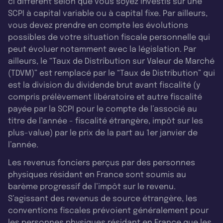
ci diffèrent selon que vous soyez investis sur une
Annecy. Ce bien incarne parfaitement notre
SCPI à capital variable ou à capital fixe. Par ailleurs,
stratégie : très bien acheté, dans un contexte
vous devez prendre en compte les évolutions
d’opportunité immobilière qu’on aurait eu du
possibles de votre situation fiscale personnelle qui
mal à trouver il y a encore 12 ou 18 mois. Il s’agit
peut évoluer notamment avec la législation. Par
ailleurs, le “Taux de Distribution sur Valeur de Marché
d’un retail park quasiment neuf, avec neuf
(TDVM)” est remplacé par le “Taux de Distribution” qui
cellules entièrement louées, dont une
est la division du dividende brut avant fiscalité (y
locomotive comme Boulanger. On en est très
compris prélèvement libératoire et autre fiscalité
fiers, et c’est un actif qui va nous permettre de
payée par la SCPI pour le compte de l’associé au
titre de l’année - fiscalité étrangère, impôt sur les
le façonner à notre image pour en faire un bien
plus-value) par le prix de la part au 1er janvier de
“pépite” sur le court, le moyen et le long terme,
l’année.
notamment grâce à la labellisation ISR, que
Les revenus fonciers perçus par des personnes
nous avons obtenue très tôt sur le fonds. Nous
physiques résidant en France sont soumis au
allons également bénéficier de l’expertise du
barème progressif de l’impôt sur le revenu.
groupe Altarea, notamment sur les énergies
S’agissant des revenus de source étrangère, les
conventions fiscales prévoient généralement pour
renouvelables, en installant des panneaux
les personnes physiques résidant en France que les