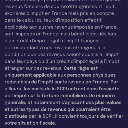
solaires avec l’aide de nos collègues.
revenus fonciers de source étrangère sont : soit,
exonérés d’impôt en France mais pris en compte
Paul Bourdois
: J’ai l’impression, en vous
dans le calcul du taux d’imposition effectif
entendant, que chez Altarea, quand vous dites
applicable aux autres revenus imposés en France,
soit, imposés en France mais bénéficient dès lors
que vous faites installer des panneaux solaires
d’un crédit d’impôt, égal à l’impôt français
avec l’aide d’entités dans le groupe, le groupe
correspondant à ces revenus étrangers, à la
devient une sorte de boîte à outils de laquelle
condition que ces revenus soient soumis à l’impôt
vous vous servez. Vous avez toutes les
dans leur pays ou d’un crédit d’impôt égal à l’impôt
étranger sur ces revenus.
Cette règle est
compétences dans ce même groupe, je me
uniquement applicable aux personnes physiques
trompe ?
redevables de l’impôt sur le revenu en France. Par
ailleurs, les parts de la SCPI entrent dans l’assiette
Line Blavier
: C’est une magnifique boîte à
de l’impôt sur la fortune immobilière. De manière
outils. Au-delà de ça, l’humain est très
générale, et notamment s’agissant des plus-values
et autres types de revenus qui pourraient être
important chez Altarea et chez Altarea IM
distribués par la SCPI, il convient toujours de vérifier
également. Nous avons la chance d’avoir parmi
votre situation fiscale.