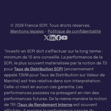
et nous positionne parmi les meilleures SCPI du
marché aujourd’hui.
Paul Bourdois
: Donc vous nous dites que vous
© 2026 France SCPI. Tous droits réservés.
allez revaloriser votre prix de part à terme ?
Mentions légales
-
Politique de confidentialité
Line Blavier
: C’est vous qui le dites ! Je dis
simplement qu’on se concentre sur le
*Investir en SCPI doit s’effectuer sur le long terme :
minimum de 10 ans conseillé. La performance de la
rendement versé aux associés. Une SCPI, c’est
SCPI, le plus souvent matérialisée par la notion de TD
un peu plus complexe, il faut prendre en
pour
Taux de Distribution SCPI
(anciennement
compte tous les critères, y compris le délai de
appelé TDVM pour Taux de Distribution sur Valeur de
jouissance et la valeur de reconstitution. Ma
Marché) est très relative dans son interprétation.
Celle-ci n'est en aucun cas garantie. Les
valeur de reconstitution, supérieure de 7 % au
performances passées ne présagent en rien des
prix de part, prouve que mes gérants ont fait un
performances futures. De la même manière la notion
excellent travail en créant de la valeur dès le
de TRI (
Taux de Rendement Interne
est souvent
départ.
affichée : Il exprime la performance passée du