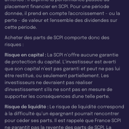
placement financier en SCPI. Pour une période
donnée, il prend en compte l'accroissement - ou la
Paul Bourdois
: Je comprends. Si on parle de la
perte - de valeur et l'ensemble des dividendes sur
stratégie d’Alta Convictions, est-ce que vous
cette période.
pouvez, en trois mots – je sais que c’est difficile
Acheter des parts de SCPI comporte donc des
– résumer qui est Alta Convictions et quelle est
risques :
sa stratégie ?
Risque en capital :
La SCPI n’offre aucune garantie
de protection du capital. L’investisseur est averti
Line Blavier
: En trois mots ? Je dirais :
que son capital n’est pas garanti et peut ne pas lui
“diversifiée”, “performance” et “long terme”.
être restitué, ou seulement partiellement. Les
Diversifiée parce que, comme je le disais, la SCPI
investisseurs ne devraient pas réaliser
d'investissement s'ils ne sont pas en mesure de
est multithématique. Aujourd’hui, les SCPI
supporter les conséquences d'une telle perte.
diversifiées sont celles qui collectent le plus,
Risque de liquidité :
Le risque de liquidité correspond
car les épargnants recherchent vraiment cette
à la difficulté qu’un épargnant pourrait rencontrer
diversification. Performance, car je pense que
pour céder ses parts. Il est rappelé que France SCPI
l’épargnant veut voir la preuve que son
ne garantit pas la revente des parts de SCPI. La