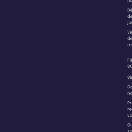
n
Dé
d
jo
Va
d
re
F
SC
Si
C
n
Pr
re
v
Qu
s