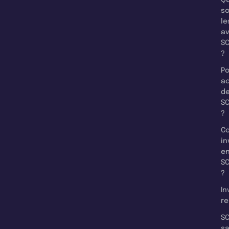
so
le
a
SC
?
Po
a
d
SC
?
C
in
e
SC
?
In
re
SC
s