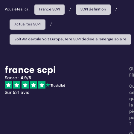
Vous êtes ici :
France SCPI
/
SCPI définition
/
Actualités SCPI
/
Volt AM dévoile Volt Europe, 1ère SCPI dédiée à l'énergie solaire
Q
F
Score :
4.9
/5
Qu
Sur 531 avis
c
q
la
pi
pa
?
Qu