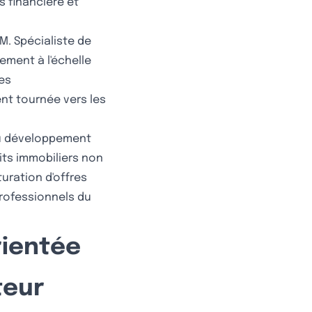
is financière et
AM. Spécialiste de
ement à l'échelle
les
nt tournée vers les
 du développement
its immobiliers non
uration d'offres
professionnels du
rientée
teur