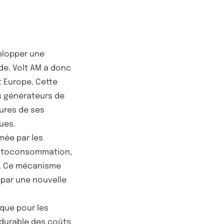
elopper une
de. Volt AM a donc
t Europe. Cette
rs générateurs de
tures de ses
ues.
mée par les
'autoconsommation,
sé. Ce mécanisme
 par une nouvelle
que pour les
durable des coûts