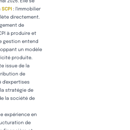
ai 2026. Elle se
s
SCPI
: l'immobilier
flète directement.
ongement de
CPI à produire et
de gestion entend
eloppant un modèle
icité produite.
e issue de la
tribution de
 d'expertises
la stratégie de
de la société de
une expérience en
ructuration de