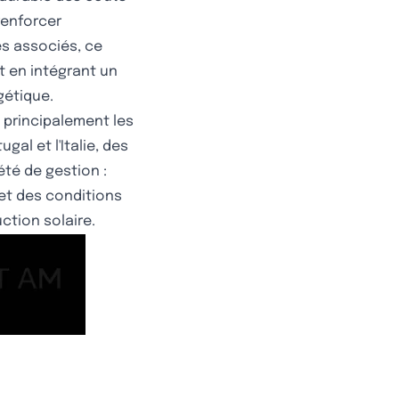
renforcer
es associés, ce
t en intégrant un
gétique.
e principalement les
al et l'Italie, des
té de gestion :
 et des conditions
ction solaire.