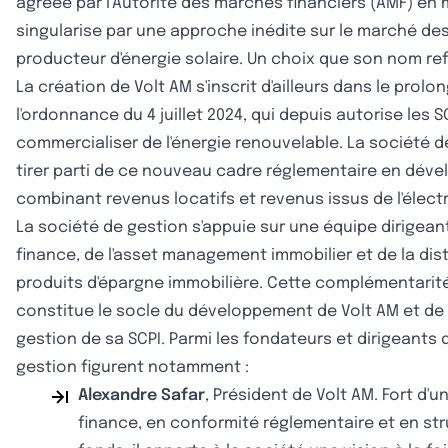
agréée par l'Autorité des marchés financiers (AMF) en m
singularise par une approche inédite sur le marché de
producteur d'énergie solaire. Un choix que son nom re
La création de Volt AM s'inscrit d'ailleurs dans le prol
l'ordonnance du 4 juillet 2024, qui depuis autorise les S
commercialiser de l'énergie renouvelable. La société 
tirer parti de ce nouveau cadre réglementaire en dév
combinant revenus locatifs et revenus issus de l'électr
La société de gestion s'appuie sur une équipe dirigeant
finance, de l'asset management immobilier et de la dis
produits d'épargne immobilière. Cette complémentarité
constitue le socle du développement de Volt AM et de 
gestion de sa SCPI. Parmi les fondateurs et dirigeants 
gestion figurent notamment :
Alexandre Safar
, Président de Volt AM. Fort d'
finance, en conformité réglementaire et en st