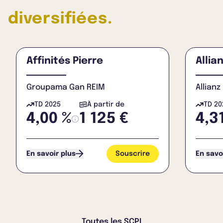
diversifiées.
Affinités Pierre
Allia
Groupama Gan REIM
Allian
TD 2025
À partir de
TD 20
4,00 %
1 125 €
4,3
Souscrire
En savoir plus
En savo
Toutes les SCPI