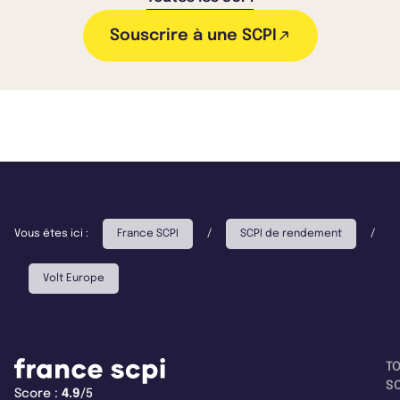
Souscrire à une SCPI
Vous êtes ici :
France SCPI
/
SCPI de rendement
/
Volt Europe
T
SC
Score :
4.9
/5