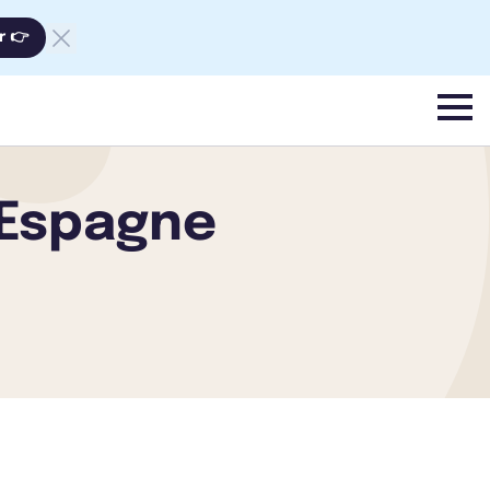
r 👉
menu
 Espagne