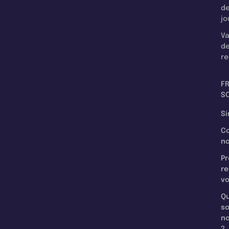
d
jo
Va
d
re
F
SC
Si
C
n
Pr
re
v
Qu
s
n
?