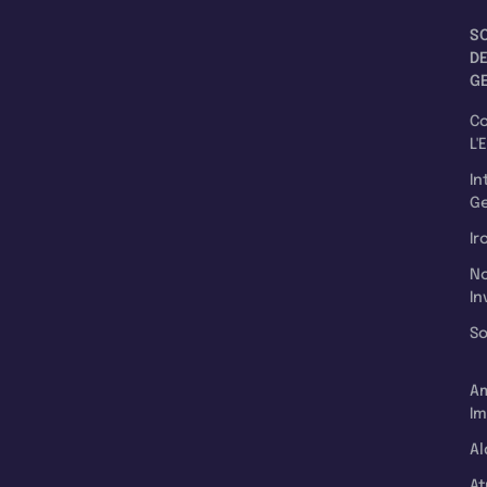
S
D
G
C
L'
In
Ge
Ir
N
In
So
A
Im
Al
A