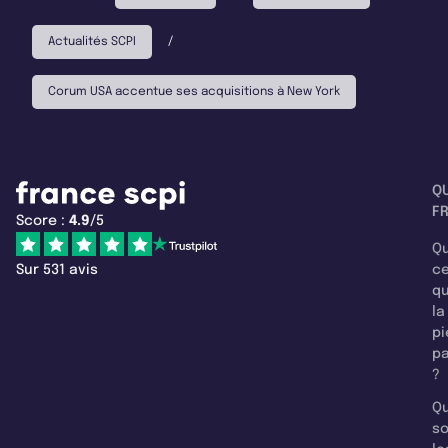
Actualités SCPI
/
Corum USA accentue ses acquisitions à New York
Q
F
Score :
4.9
/5
Qu
Sur 531 avis
c
q
la
pi
pa
?
Qu
so