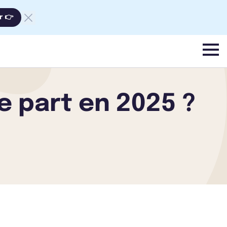
r 👉
menu
de part en 2025 ?