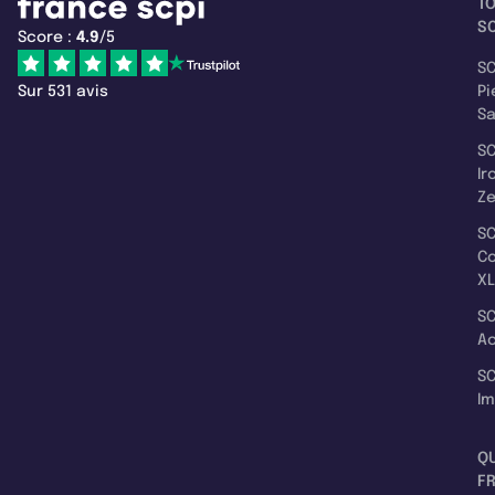
T
SC
Score :
4.9
/5
SC
Sur 531 avis
Pi
S
SC
Ir
Z
SC
C
XL
SC
A
SC
I
Q
F