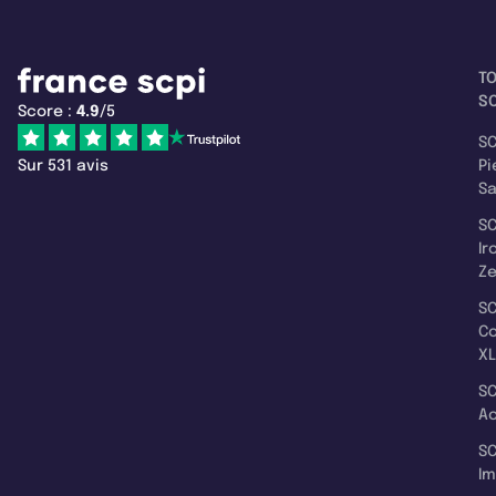
T
SC
Score :
4.9
/5
SC
Sur 531 avis
Pi
S
SC
Ir
Z
SC
C
XL
SC
A
SC
I