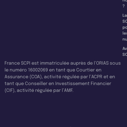
n
?
La
SC
p
le
nu
Av
SC
France SCPI est immatriculée auprès de l’ORIAS sous
le numéro 16002069 en tant que Courtier en
Assurance (COA), activité régulée par l’ACPR et en
tant que Conseiller en Investissement Financier
(CIF), activité régulée par l’AMF.