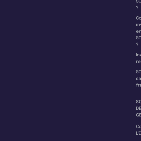
SC
?
C
in
e
SC
?
In
re
SC
s
fr
S
D
G
C
L'