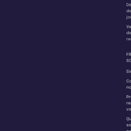
Dé
d
jo
Va
d
re
F
SC
Si
C
n
Pr
re
v
Qu
s