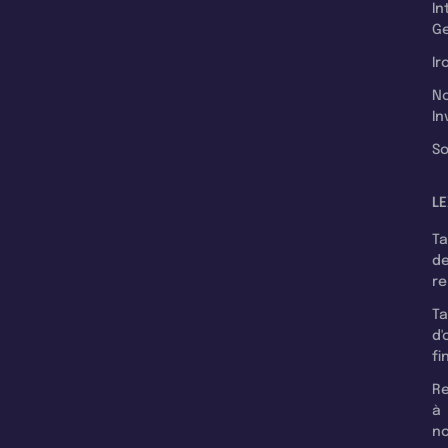
In
Ge
Ir
N
In
So
LE
T
d
r
T
d'
fi
Re
à
n