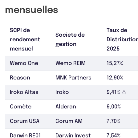
mensuelles
SCPI de
Taux de
Société de
rendement
Distributio
gestion
mensuel
2025
Wemo One
Wemo REIM
15,27%
Reason
MNK Partners
12,90%
Iroko Altas
Iroko
9,41% ⚠️
Comète
Alderan
9,00%
Corum USA
Corum AM
7,70%
Darwin RE01
Darwin Invest
7,54%