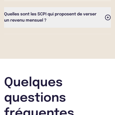
précédente. Lors de l'année 2025, les SCPI ont fourni
un rendement de 4,91% en moyenne.
Quelles sont les SCPI qui proposent de verser
un revenu mensuel ?
Généralement, les SCPI versent à leurs associés un
rendement chaque trimestre. Mais, certaines SCPI se
distinguent et versent mensuellement les loyers. Il
en existe plusieurs tels que Wemo One, Darwin RE 01,
Comète, Remake Live, Epsicap Nano, Iroko Zen ou
encore Optimale.
Quelques
questions
fréquentes