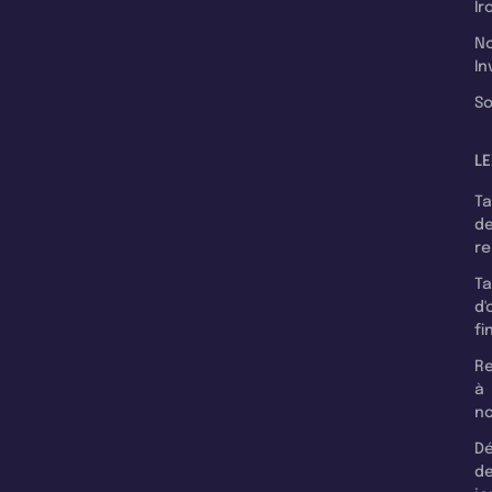
Ir
N
In
So
LE
T
d
r
T
d'
fi
Re
à
n
Dé
d