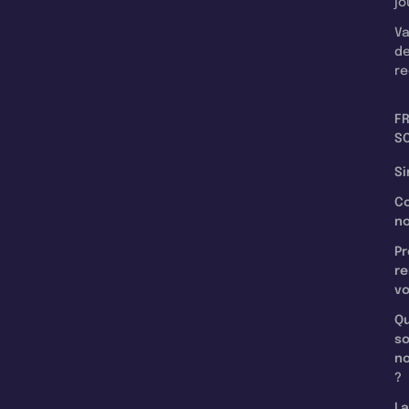
jo
Va
d
re
F
SC
Si
C
n
Pr
re
v
Qu
s
n
?
La