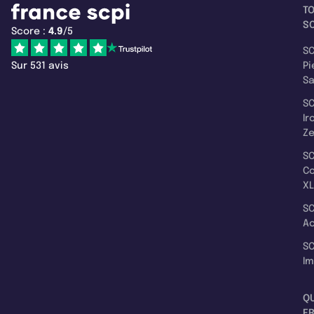
T
SC
Score :
4.9
/5
SC
Sur 531 avis
Pi
S
SC
Ir
Z
SC
C
XL
SC
A
SC
I
Q
F