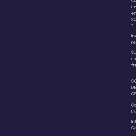
C
in
e
SC
?
In
re
SC
s
fr
S
D
G
C
L'
In
Ge