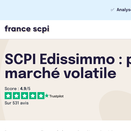
✅
Analys
SCPI Edissimmo : 
marché volatile
Score :
4.9
/5
Sur 531 avis