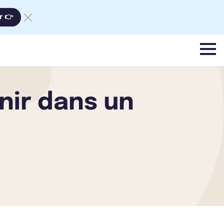
r 👉
menu
nir dans un