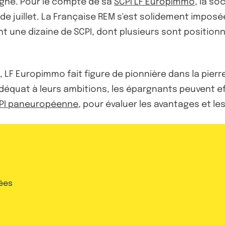
agne. Pour le compte de sa
SCPI LF Europimmo
, la so
e juillet. La Française REM s'est solidement imposée
t une dizaine de SCPI, dont plusieurs sont position
, LF Europimmo fait figure de pionnière dans la pier
us adéquat à leurs ambitions, les épargnants peuvent 
PI paneuropéenne
, pour évaluer les avantages et le
ées