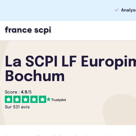
✅
Analys
La SCPI LF Europ
Bochum
Score :
4.9
/5
Sur 531 avis