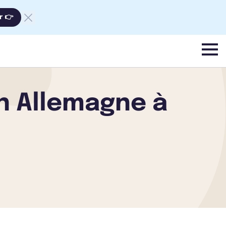
r 👉
menu
n Allemagne à