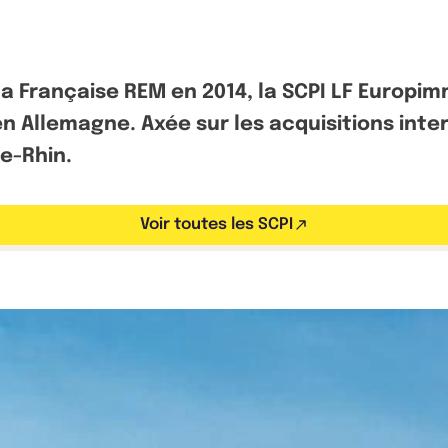
La Française REM en 2014, la SCPI LF Europ
f en Allemagne. Axée sur les acquisitions int
e-Rhin.
Voir toutes les SCPI