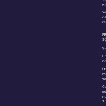
jo
Va
d
re
F
SC
Si
C
n
Pr
re
v
Qu
s
n
?