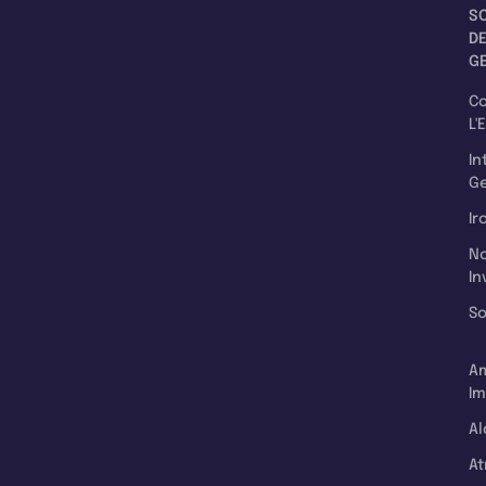
S
D
G
C
L'
In
Ge
Ir
N
In
So
A
Im
Al
A