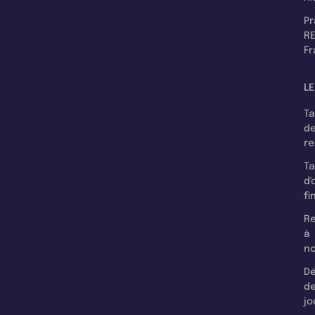
P
RE
F
LE
T
d
r
T
d'
fi
Re
à
n
Dé
d
jo