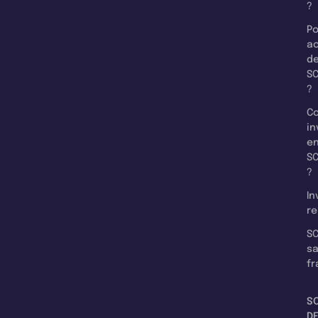
?
Po
a
d
SC
?
C
in
e
SC
?
In
re
SC
s
fr
S
D