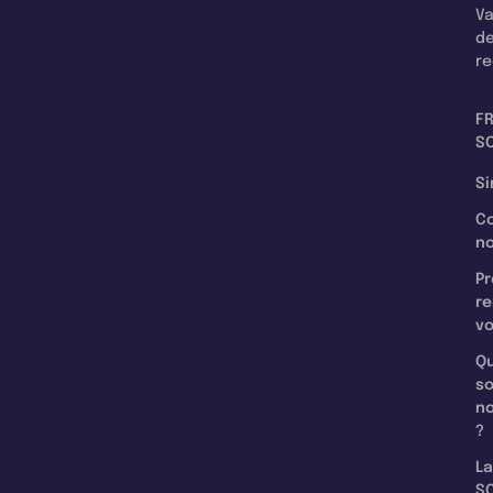
Va
d
re
F
SC
Si
C
n
Pr
re
v
Qu
s
n
?
La
SC