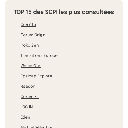
TOP 15 des SCPI les plus consultées
Comète
Corum Origin
Iroko Zen
Transitions Europe
Wemo One
Epsicap Explore
Reason
Corum XL
LOG IN
Eden
Mistral Sélection