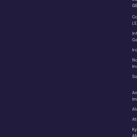
G
C
L'
In
Ge
Ir
N
In
So
A
Im
Al
A
K
A