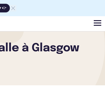
r 👉
menu
alle à Glasgow