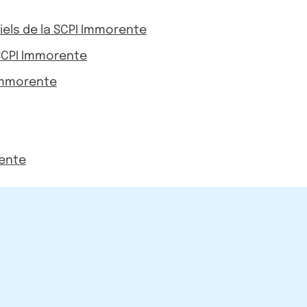
riels de la SCPI Immorente
 SCPI Immorente
 Immorente
rente