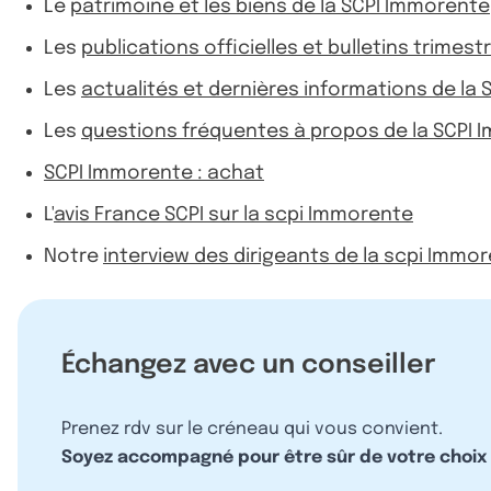
Le
patrimoine et les biens de la SCPI Immorente
Les
publications officielles et bulletins trimest
Les
actualités et dernières informations de la
Les
questions fréquentes à propos de la SCPI
SCPI Immorente : achat
L'
avis France SCPI sur la scpi Immorente
Notre
interview des dirigeants de la scpi Immo
Échangez avec un conseiller
Prenez rdv sur le créneau qui vous convient.
Soyez accompagné pour être sûr de votre choix