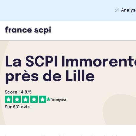
✅
Analys
La SCPI Immorente
près de Lille
Score :
4.9
/5
Sur 531 avis