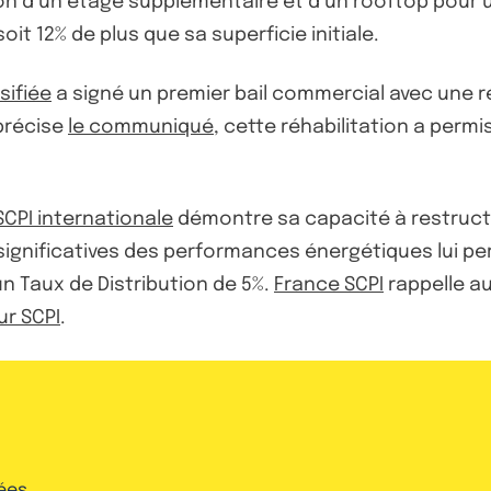
n d’un étage supplémentaire et d’un rooftop pour u
it 12% de plus que sa superficie initiale.
rsifiée
a signé un premier bail commercial avec une r
précise
le communiqué
, cette réhabilitation a perm
SCPI internationale
démontre sa capacité à restructu
significatives des performances énergétiques lui pe
n Taux de Distribution de 5%.
France SCPI
rappelle au
ur SCPI
.
ées