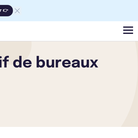
r 👉
menu
if de bureaux