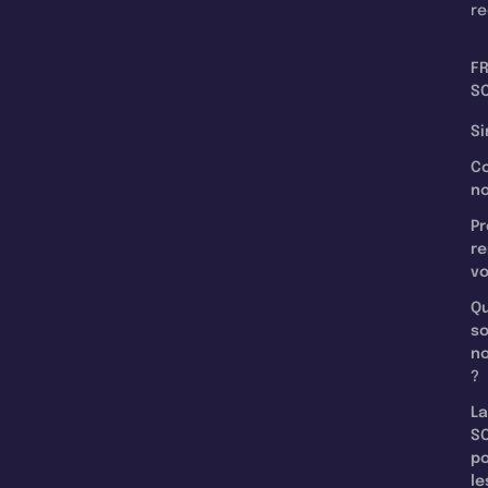
re
F
SC
Si
C
n
Pr
re
v
Qu
s
n
?
La
SC
p
le