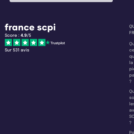
Q
F
Score :
4.9
/5
Qu
Sur 531 avis
c
q
la
pi
pa
?
Qu
so
le
a
SC
?
Po