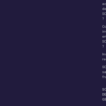
a
d
SC
?
C
in
e
SC
?
In
re
SC
s
fr
S
D
G