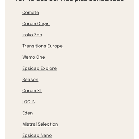
Comète
Corum Origin
Iroko Zen
Transitions Europe
Wemo One
Epsicap Explore
Reason
Corum XL
LOG IN
Eden
Mistral Sélection
Epsicap Nano