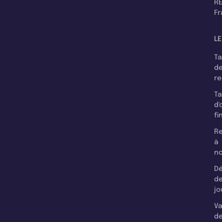
RE
F
LE
T
d
r
T
d'
fi
Re
à
n
Dé
d
jo
Va
d