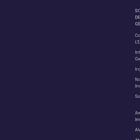
S
D
G
C
L'
In
Ge
Ir
N
In
So
A
Im
Al