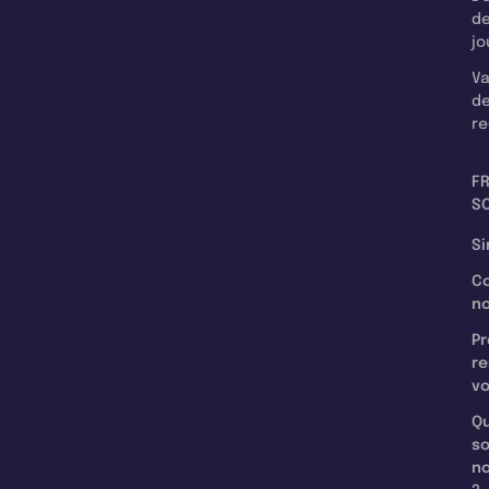
d
jo
Va
d
re
F
SC
Si
C
n
Pr
re
v
Qu
s
n