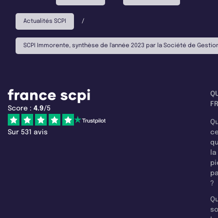
Actualités SCPI
/
SCPI Immorente, synthèse de l'année 2023 par la Société de Gestio
Q
F
Score :
4.9
/5
Qu
Sur 531 avis
c
q
la
pi
pa
?
Qu
so