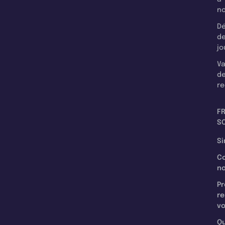
n
Dé
d
jo
Va
d
re
F
SC
Si
C
n
Pr
re
v
Qu