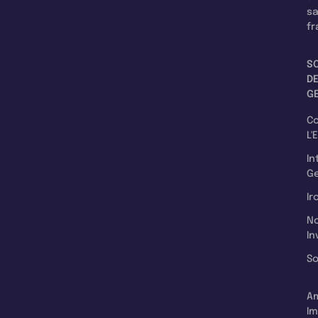
s
fr
S
D
G
C
L'
In
Ge
Ir
N
In
So
A
Im