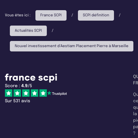
Vous êtes ici :
France SCPI
/
SCPI définition
/
Actualités SCPI
/
Nouvel investissement d'Aestiam Placement Pierre à Marseille
Q
F
Score :
4.9
/5
Qu
Sur 531 avis
c
q
la
pi
pa
?