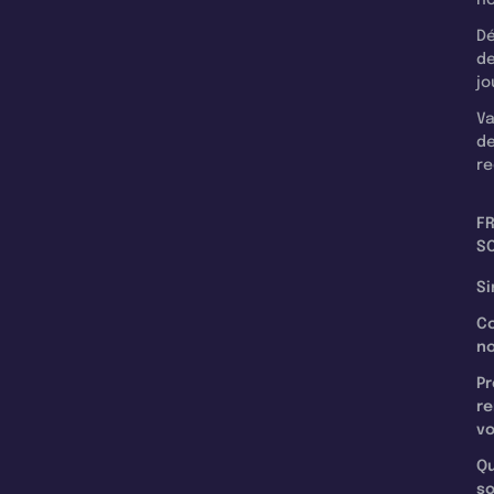
Dé
d
jo
Va
d
re
F
SC
Si
C
n
Pr
re
v
Qu
s