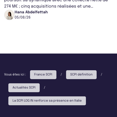
poursuit sa dynamique avec une collecte nette de
274 M€ ; cinq acquisitions réalisées et une
capitalisation portée à 1,38 Md€....
Hana Abdelfettah
05/08/26
Vous êtes ici :
France SCPI
/
SCPI définition
/
Actualités SCPI
/
La SCPI LOG IN renforce sa présence en Italie