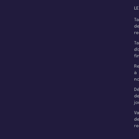
LE
T
d
r
T
d'
fi
Re
à
n
Dé
d
jo
Va
d
re