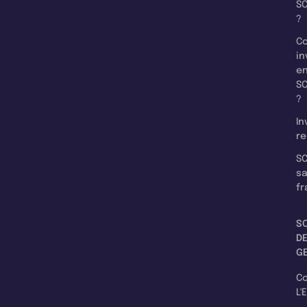
SC
?
C
in
e
SC
?
In
re
SC
s
fr
S
D
G
C
L'