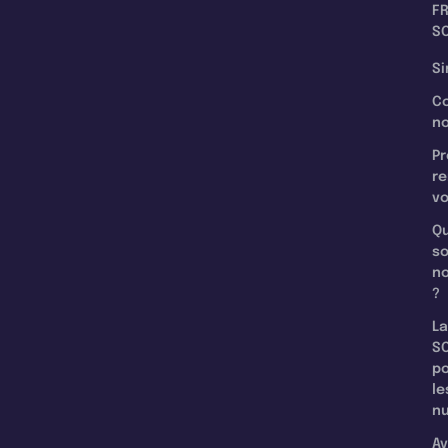
F
SC
Si
C
n
Pr
re
v
Qu
s
n
?
La
SC
p
le
nu
Av