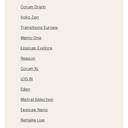
Corum Origin
Iroko Zen
Transitions Europe
Wemo One
Epsicap Explore
Reason
Corum XL
LOG IN
Eden
Mistral Sélection
Epsicap Nano
Remake Live