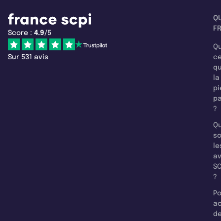
Q
F
Score :
4.9
/5
Qu
Sur 531 avis
c
q
la
pi
pa
?
Qu
so
le
a
SC
?
Po
a
d